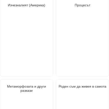
Изчезналият (Америка)
Процесът
Метаморфозата и други
Роден съм да живея в самота
разкази