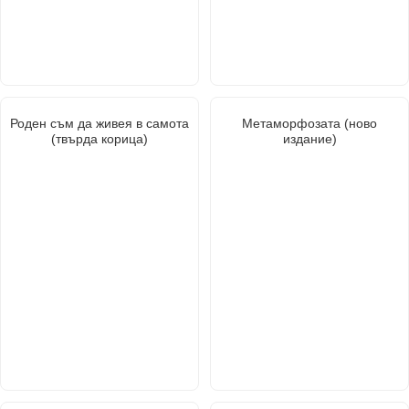
Роден съм да живея в самота
Метаморфозата (ново
(твърда корица)
издание)