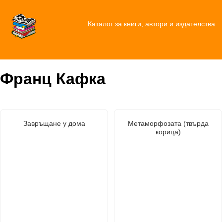
Каталог за книги, автори и издателства
Франц Кафка
Завръщане у дома
Метаморфозата (твърда
корица)