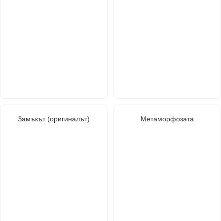
Замъкът (оригиналът)
Метаморфозата