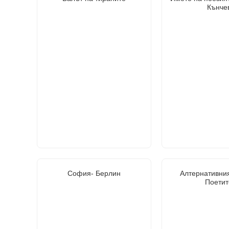
Кънче
София- Берлин
Алтернативния
Поетит