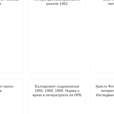
в
разлом 1962
лит
т канон:
Българският соцреализъм
Христо Фот
е
1956, 1968, 1989. Норма и
литерат
криза в литературата на НРБ
Изследвани