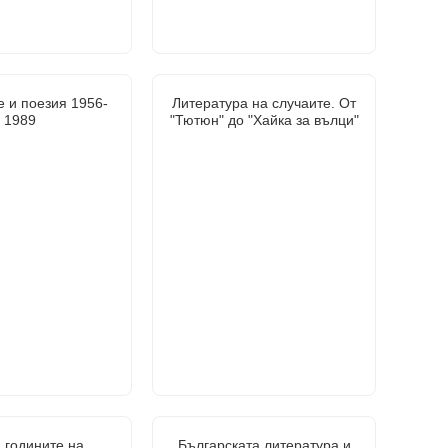
 и поезия 1956-
Литература на случаите. От
1989
"Тютюн" до "Хайка за вълци"
 годините на
Българската литература и