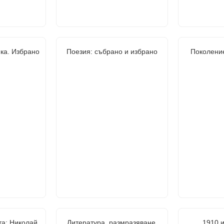
ика. Избрано
Поезия: събрано и избрано
Поколение
та: Николай
Литература, размразяване,
1910 и