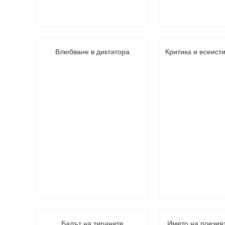
Влюбване в диктатора
Критика и есеист
Балът на тираните
Името на поезия