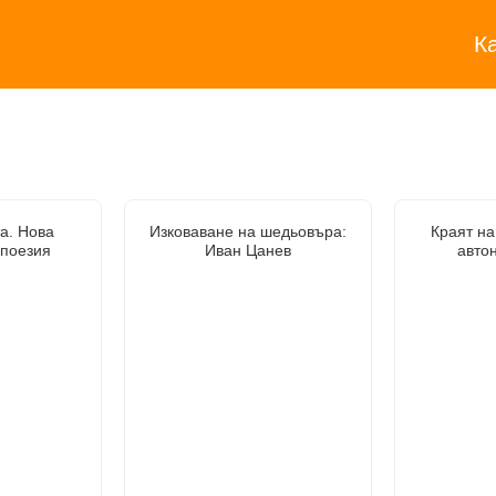
К
а. Нова
Изковаване на шедьовъра:
Краят на
 поезия
Иван Цанев
авто