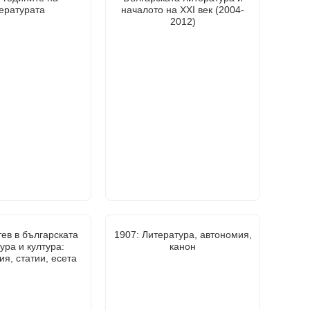
ературата
началото на XXI век (2004-
2012)
ев в българската
1907: Литература, автономия,
ура и култура:
канон
я, статии, есета