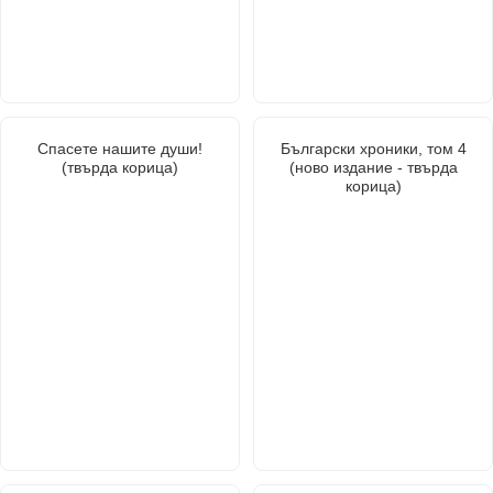
Спасете нашите души!
Български хроники, том 4
(твърда корица)
(ново издание - твърда
корица)