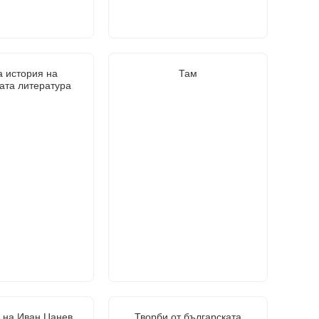
а история на
Там
ата литература
 на Иван Цанев
Творби от българската