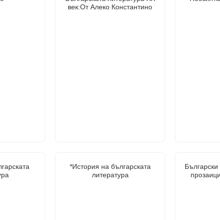
век:От Алеко Константино
лгарската
*История на българската
Български 
ура
литература
прозаиц