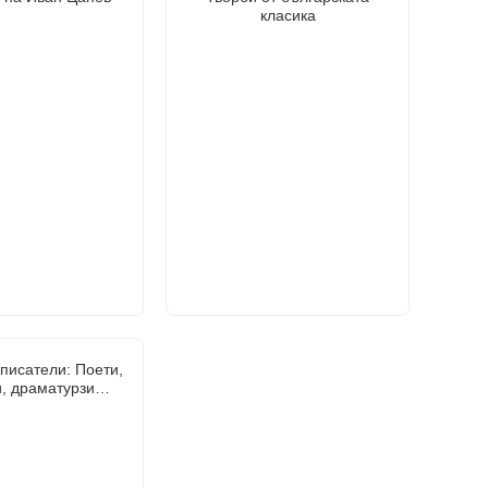
класика
писатели: Поети,
и, драматурзи…