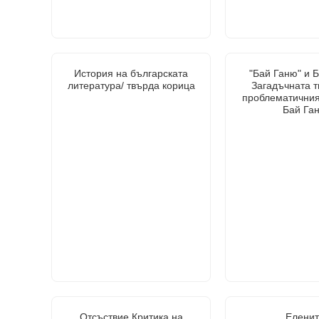
История на българската
"Бай Ганю" и 
литература/ твърда корица
Загадъчната т
проблематичния
Бай Га
Отсъствие.Критика на
Еленит