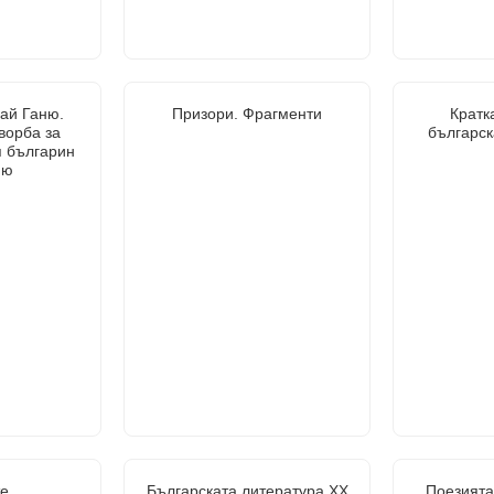
Бай Ганю.
Призори. Фрагменти
Кратк
ворба за
българск
 българин
ню
е
Българската литература XX
Поезията