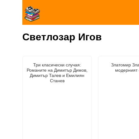
Светлозар Игов
Три класически случая:
Златомир Зла
Романите на Димитър Димов,
модерният 
Димитър Талев и Емилиян
Станев