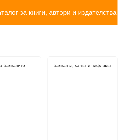
аталог за книги, автори и издателства
а Балканите
Балканът, ханът и чифликът