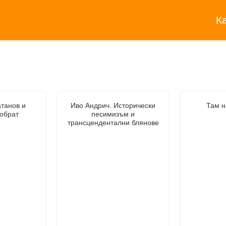
К
танов и
Иво Андрич. Исторически
Там н
обрат
песимизъм и
трансцендентални блянове