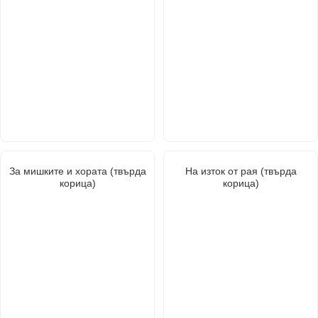
За мишките и хората (твърда
На изток от рая (твърда
корица)
корица)