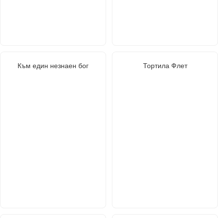
Към един незнаен бог
Тортила Флет