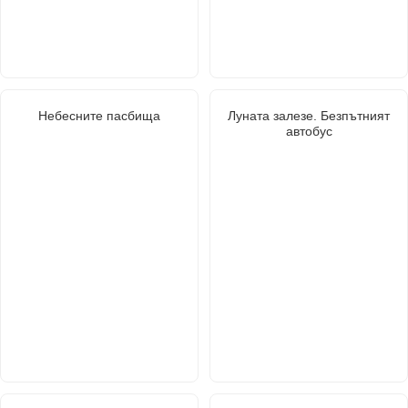
Небесните пасбища
Луната залезе. Безпътният
автобус