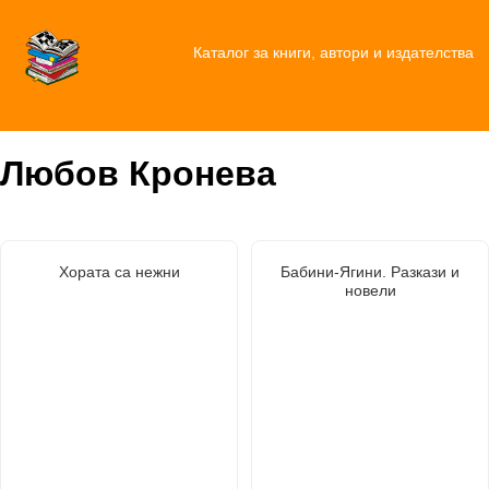
Каталог за книги, автори и издателства
Любов Кронева
Хората са нежни
Бабини-Ягини. Разкази и
новели