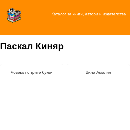
Каталог за книги, автори и издателства
Паскал Киняр
Човекът с трите букви
Вила Амалия