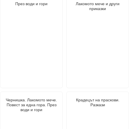
През води и гори
Лакомото мече и други
приказки
Чернишка. Лакомото мече.
Крадецът на праскови.
Повест за една гора. През
Разкази
води и гори