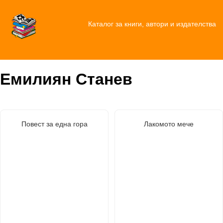
Каталог за книги, автори и издателства
Емилиян Станев
Повест за една гора
Лакомото мече