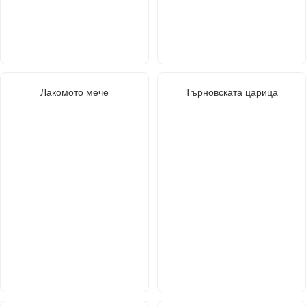
Лакомото мече
Търновската царица