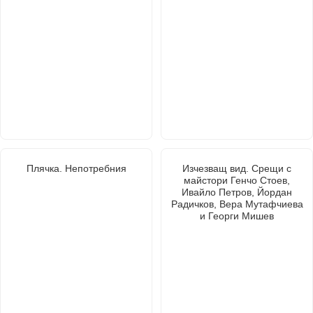
Плячка. Непотребния
Изчезващ вид. Срещи с
майстори Генчо Стоев,
Ивайло Петров, Йордан
Радичков, Вера Мутафчиева
и Георги Мишев