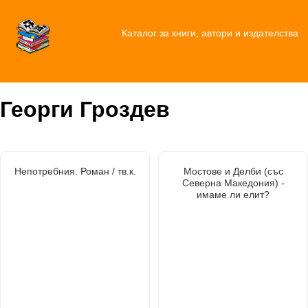
Каталог за книги, автори и издателства
Георги Гроздев
Непотребния. Роман / тв.к.
Мостове и Делби (със
Северна Македония) -
имаме ли елит?