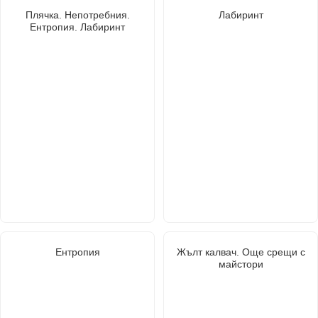
Плячка. Непотребния.
Лабиринт
Ентропия. Лабиринт
Ентропия
Жълт калвач. Още срещи с
майстори