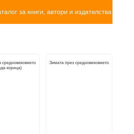
аталог за книги, автори и издателства
з средновековието
Зимата през средновековието
рда корица)