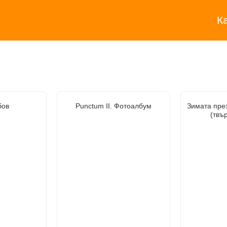
К
бов
Punctum II. Фотоалбум
Зимата пре
(твъ