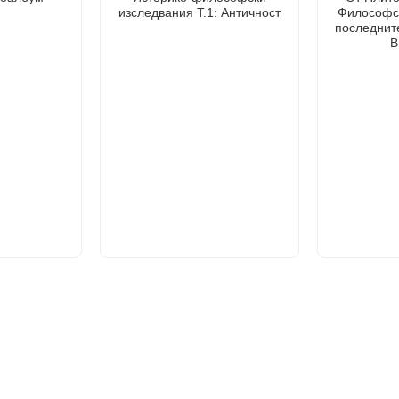
изследвания Т.1: Античност
Философск
последнит
В