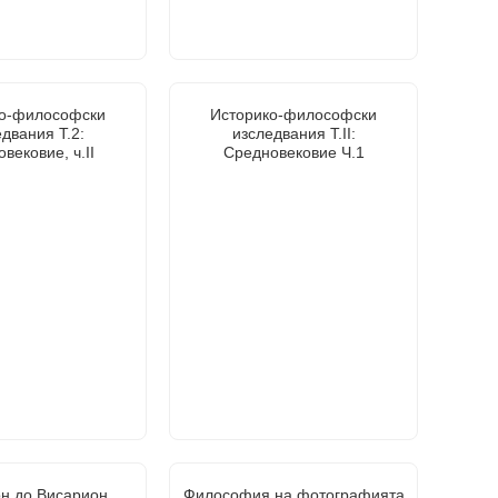
ко-философски
Историко-философски
двания Т.2:
изследвания Т.II:
вековие, ч.II
Средновековие Ч.1
н до Висарион.
Философия на фотографията