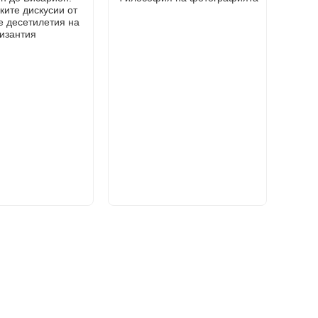
ите дискусии от
е десетилетия на
изантия