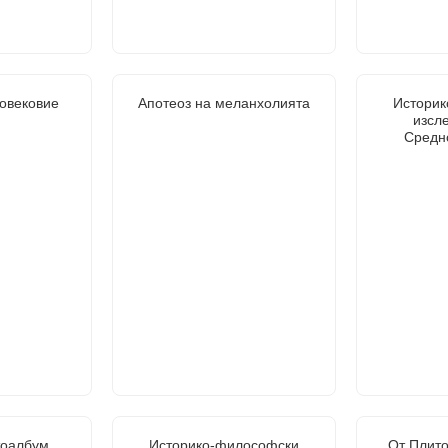
овековие
Апотеоз на меланхолията
Истори
изсле
Средно
тоалбум
Историко-философски
От Плито