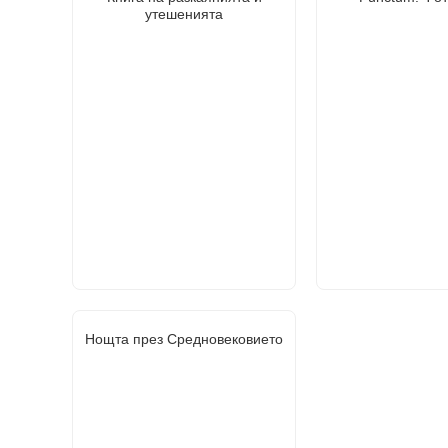
утешенията
Нощта през Средновековието