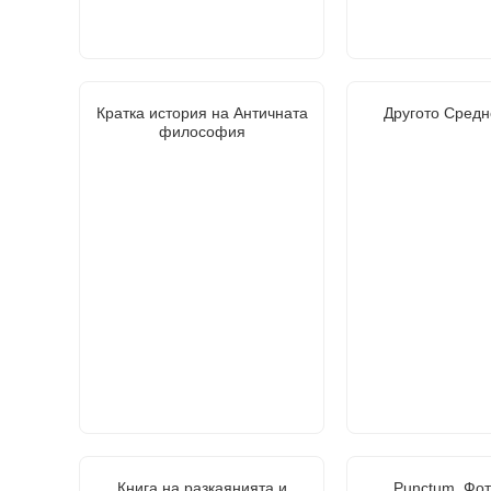
Кратка история на Античната
Другото Средн
философия
Книга на разкаянията и
Punctum. Фо