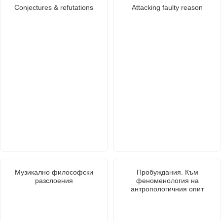
Conjectures & refutations
Attacking faulty reason
Музикално философски
Пробуждания. Към
разслоения
феноменология на
антропологичния опит