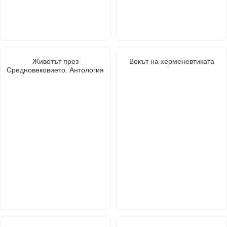
Животът през
Векът на херменевтиката
Средновековието. Антология