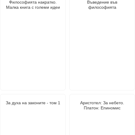
Философията накратко.
Въведение във
Малка книга с големи идеи
философията
За духа на законите - том 1
Аристотел: За небето.
Платон: Епиномис