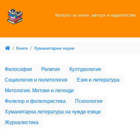
Каталог за книги, автори и издателства
Книги
Хуманитарни науки
Философия
Религия
Културология
Социология и политология
Език и литература
Митология. Митове и легенди
Фолклор и фолклористика
Психология
Хуманитарна литература на чужди езици
Журналистика