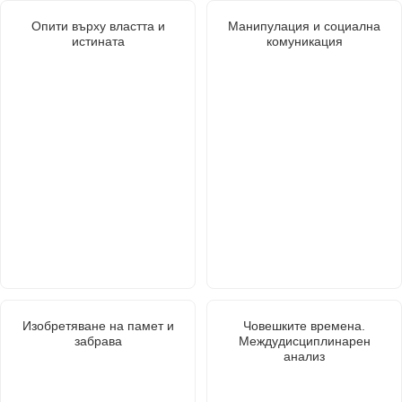
Опити върху властта и
Манипулация и социална
истината
комуникация
Изобретяване на памет и
Човешките времена.
забрава
Междудисциплинарен
анализ