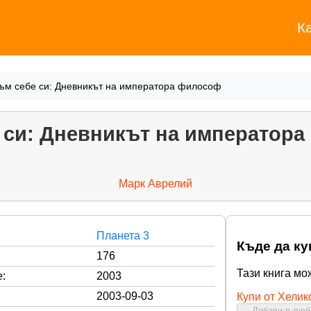
К
ъм себе си: Дневникът на императора философ
 си: Дневникът на император
Марк Аврелий
Планета 3
Къде да ку
176
Тази книга мо
:
2003
2003-09-03
Купи от Хелик
Добави в лю