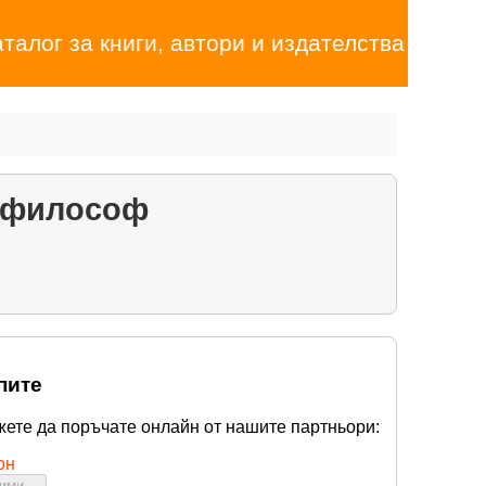
аталог за книги, автори и издателства
а философ
пите
жете да поръчате онлайн от нашите партньори:
он
бими