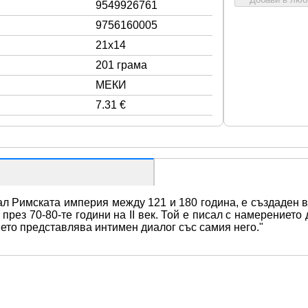
9549926761
9756160005
21x14
201 грама
МЕКИ
7.31 €
л Римската империя между 121 и 180 година, е създаден в 
ез 70-80-те години на II век. Той е писал с намерението д
ето представлява интимен диалог със самия него."