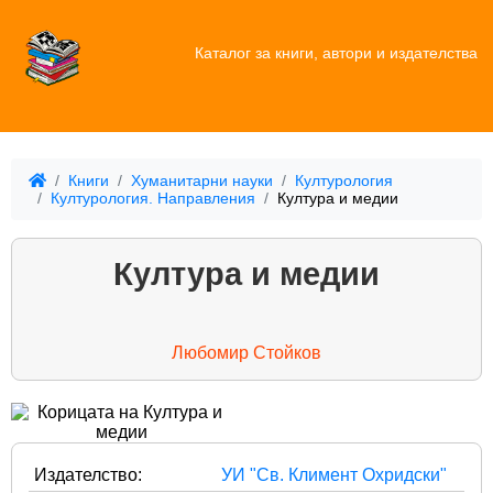
Каталог за книги, автори и издателства
Книги
Хуманитарни науки
Културология
Културология. Направления
Култура и медии
Култура и медии
Любомир Стойков
Издателство:
УИ "Св. Климент Охридски"