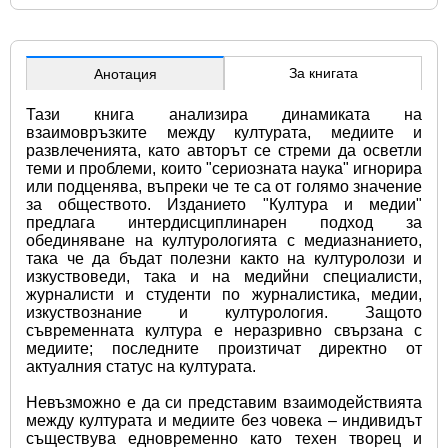
За книгата
Анотация
Тази книга анализира динамиката на 
взаимовръзките между културата, медиите и 
развлеченията, като авторът се стреми да осветли 
теми и проблеми, които "сериозната наука" игнорира 
или подценява, въпреки че те са от голямо значение 
за обществото. Изданието "Култура и медии" 
предлага интердисциплинарен подход за 
обединяване на културологията с медиазнанието, 
така че да бъдат полезни както на културолози и 
изкуствоведи, така и на медийни специалисти, 
журналисти и студенти по журналистика, медии, 
изкуствознание и културология. Защото 
съвременната култура е неразривно свързана с 
медиите; последните произтичат директно от 
актуалния статус на културата.
Невъзможно е да си представим взаимодействията 
между културата и медиите без човека – индивидът 
съществува едновременно като техен творец и 