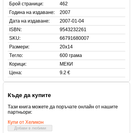
Брой страници:
462
Година на издаване:
2007
Дата на издаване:
2007-01-04
ISBN:
9543232261
SKU:
66791680007
Размери:
20x14
Тегло:
600 грама
Корици:
МЕКИ
Цена:
9.2 €
Къде да купите
Тази книга можете да поръчате онлайн от нашите
партньори:
Купи от Хеликон
Добави в любими