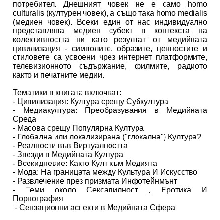
потребител. Днешният човек не е само homo 
culturalis (културен човек), а също така homo medialis 
(медиен човек). Всеки един от нас индивидуално 
представлява медиен субект в контекста на 
колективността ни като резултат от медийната 
цивилизация - символите, образите, ценностите и 
стиловете са усвоени чрез интернет платформите, 
телевизионното съдържание, филмите, радиото 
както и печатните медии.
Тематики в книгата включват:
- Цивилизация: Култура срещу Субкултура
- Медиакултура: Преобразувания в Медийната 
Среда
- Масова срещу Популярна Култура
- Глобална или локализирана ("глокална") Култура?
- Реалности във Виртуалността 
- Звезди в Медийната Култура 
- Всекидневие: Както Култ към Медията
- Мода: На границата между Культура И Искусство
- Развлечение през призмата Инфотейнмънт 
- Теми около Сексапилност , Еротика И 
Порнография 
 - Сензационни аспекти в Медийната Сфера