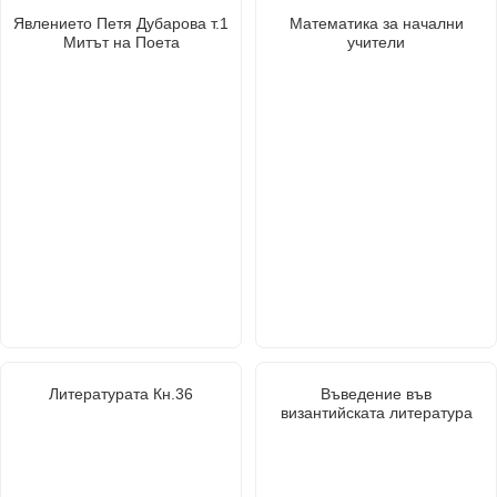
Явлението Петя Дубарова т.1
Математика за начални
Митът на Поета
учители
Литературата Кн.36
Въведение във
византийската литература