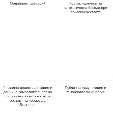
Медийният сценарий
Кратък наръчник за
катехизическа беседа при
поклонничеството
Фискална децентрализация и
Публична комуникация и
данъчна самостоятелност на
възобновяема енергия
общините - възможности за
рестарт на процеса в
България