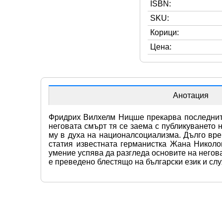
ISBN:
SKU:
Корици:
Цена:
Анотация
Фридрих Вилхелм Ницше прекарва последните 
неговата смърт тя се заема с публикуването 
му в духа на националсоциализма. Дълго вре
статия известната германистка Жана Николо
умение успява да разгледа основите на негов
е преведено блестящо на български език и слу