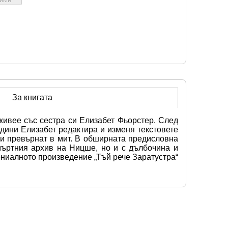
За книгата
ивее със сестра си Елизабет Фьорстер. След 
дини Елизабет редактира и изменя текстовете 
и превърнат в мит. В обширната предисловна 
ъртния архив на Ницше, но и с дълбочина и 
ниалното произведение „Тъй рече Заратустра“ 