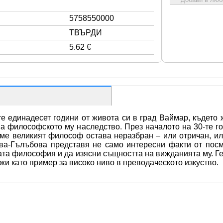
5758550000
ТВЪРДИ
5.62 €
единадесет години от живота си в град Ваймар, където ж
на философското му наследство. През началото на 30-те го
ме великият философ остава неразбран – или отричан, ил
ва-Гълъбова представя не само интересни факти от посм
ата философия и да изясни същността на вижданията му. Ге
жи като пример за високо ниво в преводаческото изкуство.