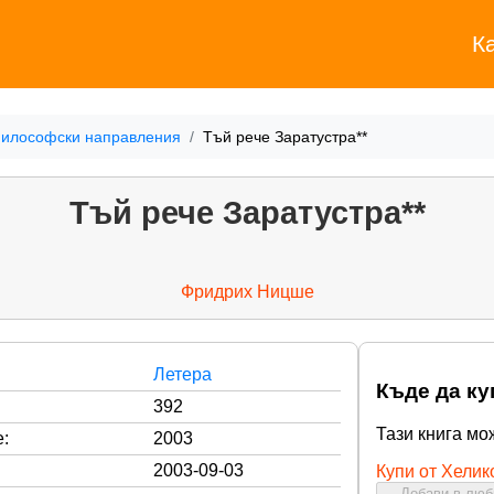
К
илософски направления
Тъй рече Заратустра**
Тъй рече Заратустра**
Фридрих Ницше
Летера
Къде да ку
392
Тази книга мо
:
2003
2003-09-03
Купи от Хелик
Добави в лю