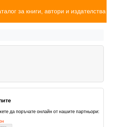
аталог за книги, автори и издателства
пите
жете да поръчате онлайн от нашите партньори:
он
бими