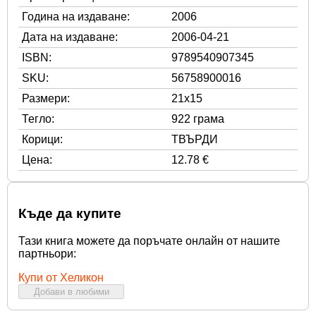
Година на издаване:
2006
Дата на издаване:
2006-04-21
ISBN:
9789540907345
SKU:
56758900016
Размери:
21x15
Тегло:
922 грама
Корици:
ТВЪРДИ
Цена:
12.78 €
Къде да купите
Тази книга можете да поръчате онлайн от нашите
партньори:
Купи от Хеликон
Добави в любими