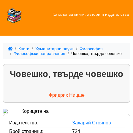
Каталог за книги, автори и издателства
Книги
Хуманитарни науки
Философия
Философски направления
Човешко, твърде човешко
Човешко, твърде човешко
Фридрих Ницше
Издателство:
Захарий Стоянов
Брой страници:
724