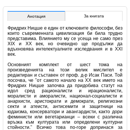
За книгата
Анотация
Фридрих Ницше е един от ключовите философи, без 
които съвременната цивилизация би била трудно 
представима. Влиянието му се усеща не само през 
XIX и XX век, но очевидно ще продължи да 
вдъхновява интелектуалните изследвания и в XXI 
век. 
Основният комплект от шест тома на 
произведенията на този велик мислител е 
редактиран и съставен от проф. д-р Исак Паси. Той 
посочва, че "от самото начало на XX век името на 
Фридрих Ницше започва да придобива статут на 
идол сред рационалисти и ирационалисти, 
моралисти и аморалисти, национал-социалисти и 
анархисти, аристократи и демократи, религиозни 
секти и атеисти, антисемити и защитници на 
юдаизма, консерватори и авангардисти, както дори 
феминисти или вегетарианци – всеки с различна 
връзка към културата или определени културни 
стойности." Всичко това по-горе допринася за 