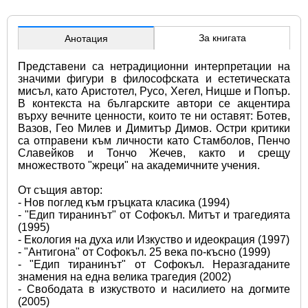
За книгата
Анотация
Представени са нетрадиционни интерпретации на 
значими фигури в философската и естетическата 
мисъл, като Аристотел, Русо, Хегел, Ницше и Попър. 
В контекста на българските автори се акцентира 
върху вечните ценности, които те ни оставят: Ботев, 
Вазов, Гео Милев и Димитър Димов. Остри критики 
са отправени към личности като Стамболов, Пенчо 
Славейков и Тончо Жечев, както и срещу 
множеството "жреци" на академичните учения.
От същия автор:
- Нов поглед към гръцката класика (1994)
- "Едип тиранинът" от Софокъл. Митът и трагедията 
(1995)
- Екология на духа или Изкуство и идеокрация (1997)
- "Антигона" от Софокъл. 25 века по-късно (1999)
- "Едип тиранинът" от Софокъл. Неразгаданите 
знамения на една велика трагедия (2002) 
- Свободата в изкуството и насилието на догмите 
(2005)