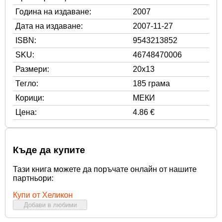
Година на издаване:
2007
Дата на издаване:
2007-11-27
ISBN:
9543213852
SKU:
46748470006
Размери:
20x13
Тегло:
185 грама
Корици:
МЕКИ
Цена:
4.86 €
Къде да купите
Тази книга можете да поръчате онлайн от нашите
партньори:
Купи от Хеликон
Добави в любими