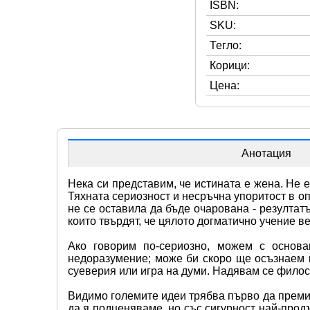
ISBN:
SKU:
Тегло:
Корици:
Цена:
Анотация
Нека си представим, че истината е жена. Не 
Тяхната сериозност и несръчна упоритост в оп
не се оставила да бъде очарована - резултат
които твърдят, че цялото догматично учение в
Ако говорим по-сериозно, можем с основа
недоразумение; може би скоро ще осъзнаем к
суеверия или игра на думи. Надявам се филос
Видимо големите идеи трябва първо да премин
да я подценяваме, но със сигурност най-продъ