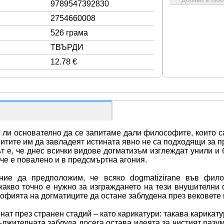
9789547392830
2754660008
526 грама
ТВЪРДИ
12.78 €
е ли основателно да се запитаме дали философите, които са
итите им да завладеят истината явно не са подходящи за п
ът е, че днес всички видове догматизъм изглеждат унили и 
ече е повалено и в предсмъртна агония.
ние да предположим, че всяко dogmatizirane във фило
акво точно е нужно за изграждането на тези внушителни
офията на догматиците да остане заблудена през вековете 
ат през странен стадий – като карикатури: такава карика
лжителната заблуда досега остава идеята за чистият разум