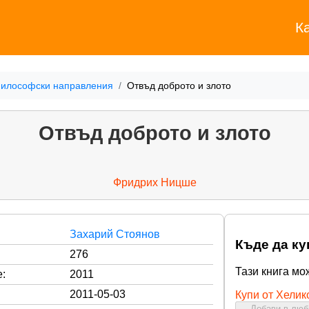
К
илософски направления
Отвъд доброто и злото
Отвъд доброто и злото
Фридрих Ницше
Захарий Стоянов
Къде да ку
276
Тази книга мо
:
2011
2011-05-03
Купи от Хелик
Добави в лю