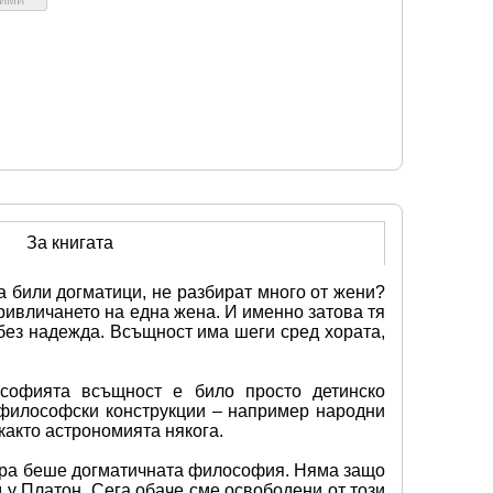
За книгата
 били догматици, не разбират много от жени? 
ривличането на една жена. И именно затова тя 
без надежда. Всъщност има шеги сред хората, 
софията всъщност е било просто детинско 
 философски конструкции – например народни 
както астрономията някога.
тура беше догматичната философия. Няма защо 
 у Платон. Сега обаче сме освободени от този 