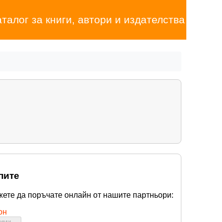
аталог за книги, автори и издателства
пите
жете да поръчате онлайн от нашите партньори:
он
бими