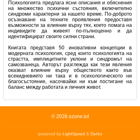
Психологията предлага ясни описания и обяснения 
на множество психични състояния, включително 
синдроми характерни за нашето време. По-доброто 
осъзнаване на техните проявления предоставя 
възможности за влияние върху тях, което помага на 
индивидите да живеят по-пълноценно и да 
идентифицират своите силни страни.
Книгата представя 50 иновативни концепции в 
модерната психология, сред които психологията на 
страстта, имплицитните уклони и синдромът на 
самозванеца. Авторът разглежда как тези явления 
оказват влияние върху обществото както във 
всекидневието ни така и в психологическото ни 
благосъстояние, насочвайки ни към постигане на 
баланс между работата и личния живот.
© 2026
ozone.lol
powered by
LightSpeed
&
Derko