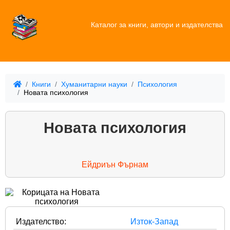
Каталог за книги, автори и издателства
Книги
Хуманитарни науки
Психология
Новата психология
Новата психология
Ейдриън Фърнам
Издателство:
Изток-Запад