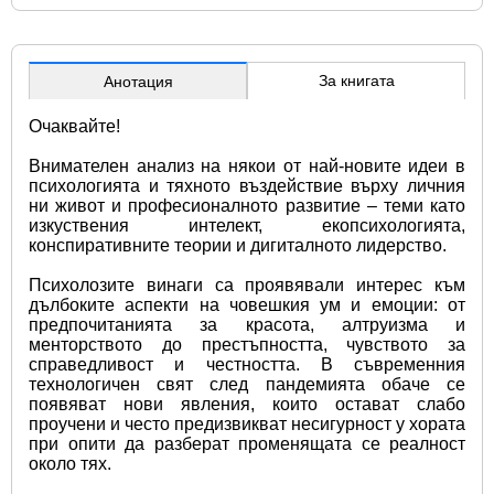
За книгата
Анотация
Очаквайте!
Внимателен анализ на някои от най-новите идеи в 
психологията и тяхното въздействие върху личния 
ни живот и професионалното развитие – теми като 
изкуствения интелект, екопсихологията, 
конспиративните теории и дигиталното лидерство.
Психолозите винаги са проявявали интерес към 
дълбоките аспекти на човешкия ум и емоции: от 
предпочитанията за красота, алтруизма и 
менторството до престъпността, чувството за 
справедливост и честността. В съвременния 
технологичен свят след пандемията обаче се 
появяват нови явления, които остават слабо 
проучени и често предизвикват несигурност у хората 
при опити да разберат променящата се реалност 
около тях.