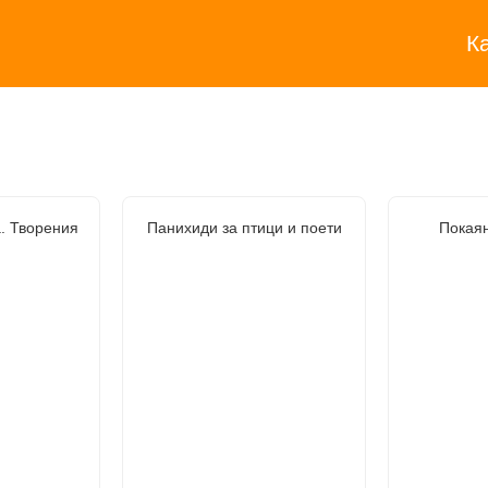
К
а. Творения
Панихиди за птици и поети
Покая