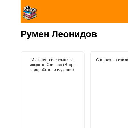
Румен Леонидов
И огънят си спомни за
С върха на език
искрата. Стихове (Второ
преработено издание)