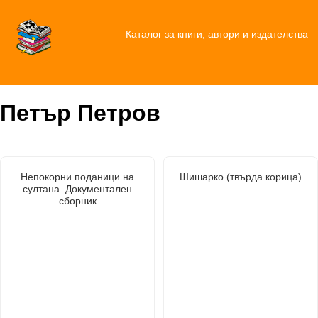
Каталог за книги, автори и издателства
Петър Петров
Непокорни поданици на
Шишарко (твърда корица)
султана. Документален
сборник