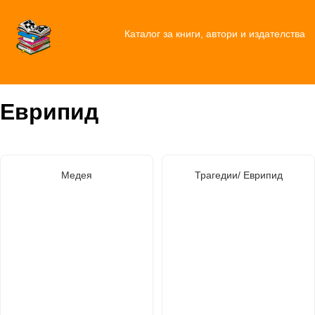
Каталог за книги, автори и издателства
Еврипид
Медея
Трагедии/ Еврипид