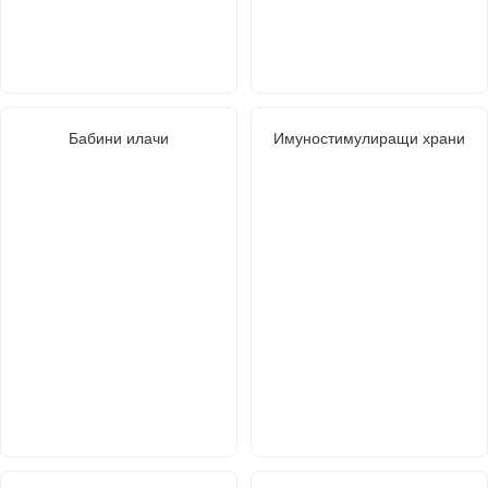
Бабини илачи
Имуностимулиращи храни