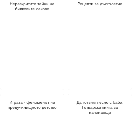
Неразкритите тайни на
Рецепти за дълголетие
билковите лекове
Играта - феноменът на
Да готвим лесно с баба.
предучилищното детство
Готварска книга за
начинаещи