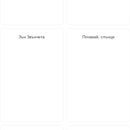
Зън Звънчета
Почакай, слънце