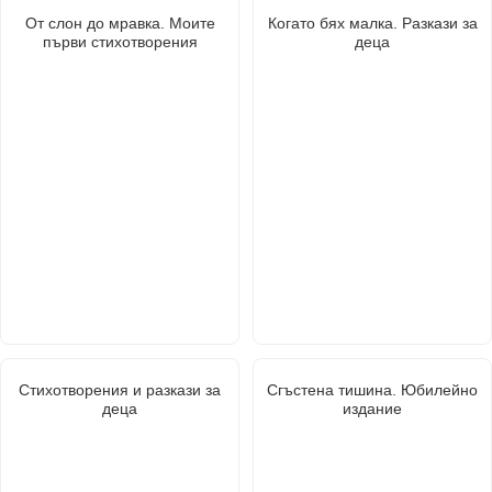
От слон до мравка. Моите
Когато бях малка. Разкази за
първи стихотворения
деца
Стихотворения и разкази за
Сгъстена тишина. Юбилейно
деца
издание