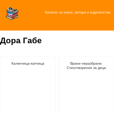
Каталог за книги, автори и издателства
Дора Габе
Калинчица-капчица
Врани неразбрани.
Стихотворения за деца