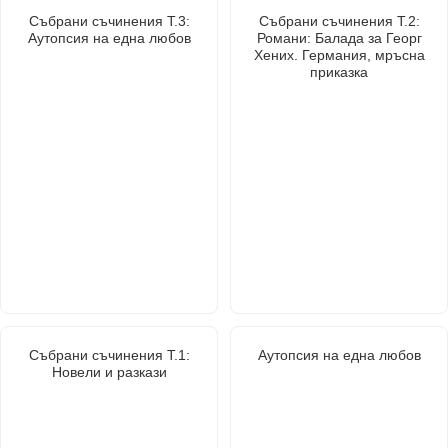
Събрани съчинения Т.3:
Събрани съчинения Т.2:
Аутопсия на една любов
Романи: Балада за Георг
Хених. Германия, мръсна
приказка
Събрани съчинения Т.1:
Аутопсия на една любов
Новели и разкази