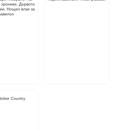
 хроники, Дървото
ии, Нощен влак за
авилон
tober Country