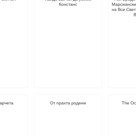
Констанс
Марсиански
на Вси Свет
В
харчета
От прахта родени
The Oc