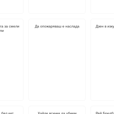
а за смели
Да опожаряваш е наслада
Дзен в изк
ли
 бял кит
Хайде всички да убием
Рей Бредбъ