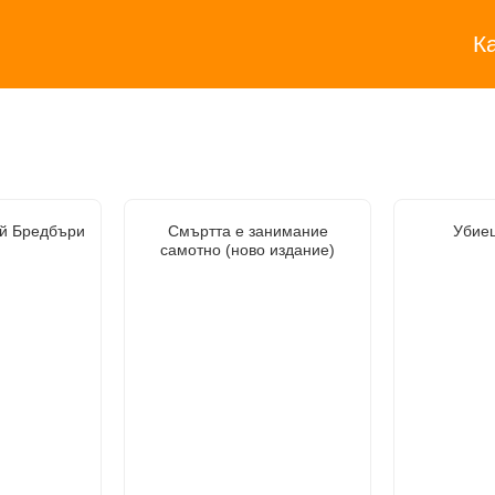
К
ей Бредбъри
Смъртта е занимание
Убиец
самотно (ново издание)