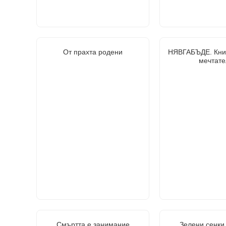
От прахта родени
НЯВГАБЪДЕ. Книг
мечтате
Смъртта е занимание
Зелени сенки,