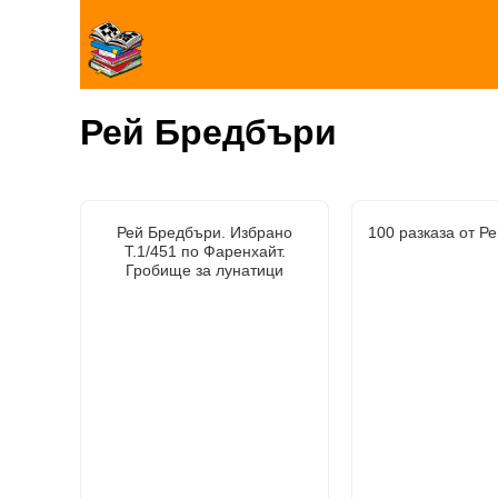
Рей Бредбъри
Рей Бредбъри. Избрано
100 разказа от Р
Т.1/451 по Фаренхайт.
Гробище за лунатици