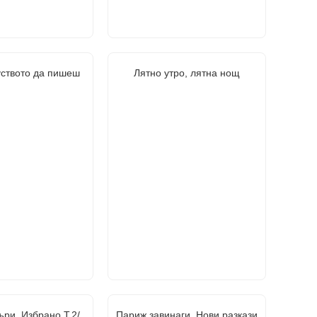
уството да пишеш
Лятно утро, лятна нощ
ри. Избрано Т.2/
Париж завинаги. Нови разкази