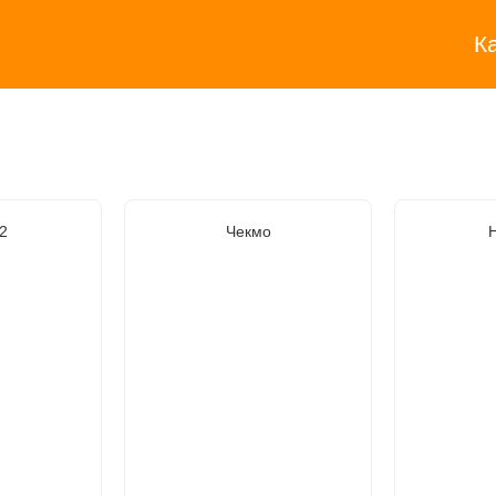
К
2
Чекмо
H