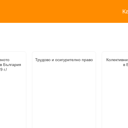
К
лното
Трудово и осигурително право
Колективни
 в България
в 
 г./