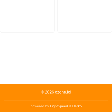
© 2026
ozone.lol
powered by
LightSpeed
&
Derko