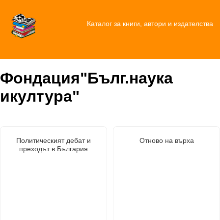
Каталог за книги, автори и издателства
Фондация"Бълг.наука
икултура"
Политическият дебат и
Отново на върха
преходът в България