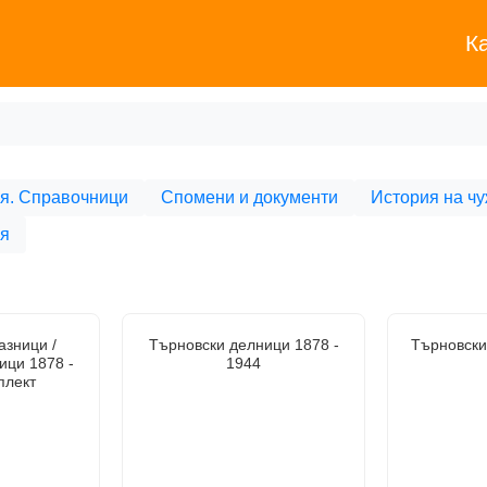
К
я. Справочници
Спомени и документи
История на чу
ия
азници /
Търновски делници 1878 -
Търновски
ици 1878 -
1944
плект