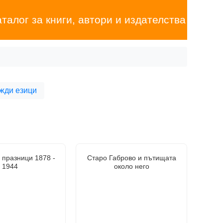
аталог за книги, автори и издателства
жди езици
 празници 1878 -
Старо Габрово и пътищата
1944
около него