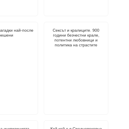
загадки най-после
Сексът и кралиците. 900
решени
години безчестни крале,
потентни любовници и
политика на страстите
а инквизицията.
Кой кой е в Средновековна