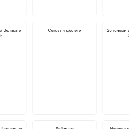
на Великите
Сексът и кралете
26 големи 
ии
 История на
Лабиринт
История н