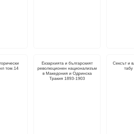
торически
Екзархията и българският
Сексът и в
ил том.14
революционен национализъм
табу
в Македония и Одринска
Тракия 1893-1903