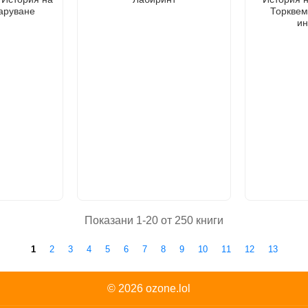
аруване
Торквем
ин
Показани 1-20 от 250 книги
1
2
3
4
5
6
7
8
9
10
11
12
13
© 2026
ozone.lol