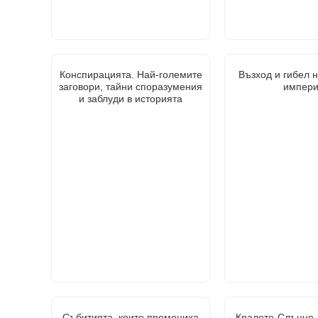
Конспирацията. Най-големите
Възход и гибел 
заговори, тайни споразумения
импер
и заблуди в историята
Събитията, които промениха
Кралете-Слънце.