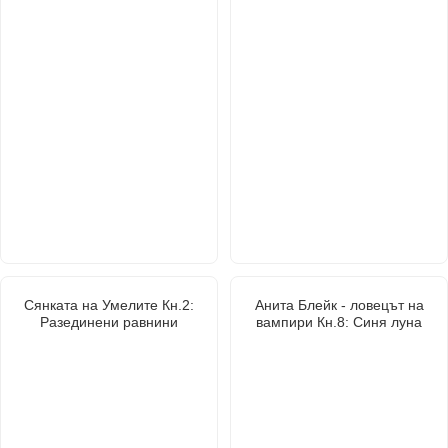
Сянката на Умелите Кн.2:
Анита Блейк - ловецът на
Разединени равнини
вампири Кн.8: Синя луна