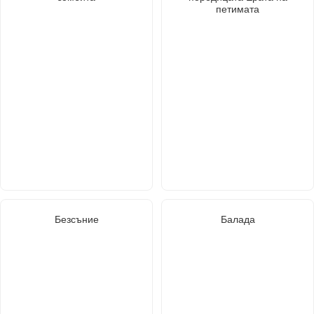
петимата
Безсъние
Балада