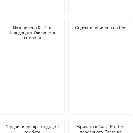
Изпепелена Кн.7 от
Седемте пръстена на Рая
Поредицата Училище за
вампири
Гордост и предразсъдъци и
Жрицата в бяло: Кн. 1 от
зомбита
поредицата Ерата на