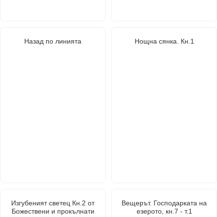
Назад по линията
Нощна сянка. Кн.1
Изгубеният светец Кн.2 от
Вещерът. Господарката на
Божествени и прокълнати
езерото, кн.7 - т.1