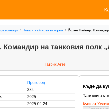
К
правочници
Нова и най-нова история
Йохен Пайпер. Командир
. Командир на танковия полк 
Патрик Агте
Прозорец
Къде да ку
384
Тази книга мо
:
2025
2025-02-24
Купи от Хелик
Добави в лю