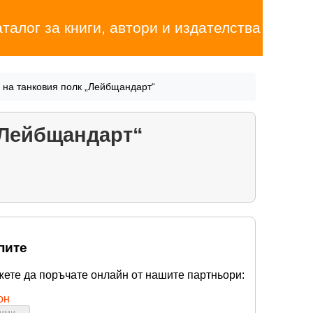
аталог за книги, автори и издателства
 на танковия полк „Лейбщандарт“
„Лейбщандарт“
пите
жете да поръчате онлайн от нашите партньори:
он
бими