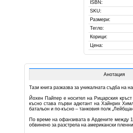
ISBN:
SKU:
Размери:
Тегло:
Корици:
Цена:
Анотация
Тази книга разказва за уникалната съдба на н
Йохен Пайпер е носител на Рицарския кръст 
късно става първи адютант на Хайнрих Химле
батальон и по-късно – танковия полк „Лейбщан
По време на офанзивата в Ардените между 1944
обвинено за разстрела на американски пленн