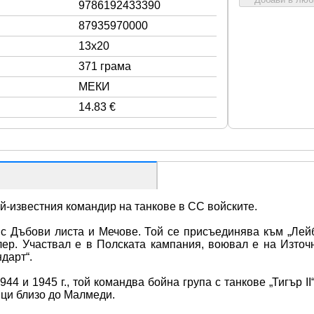
9786192433390
87935970000
13x20
371 грама
МЕКИ
14.83 €
ай-известния командир на танкове в СС войските. 
с Дъбови листа и Мечове. Той се присъединява към „Лейб
р. Участвал е в Полската кампания, воювал е на Източн
дарт“.
 и 1945 г., той командва бойна група с танкове „Тигър II
ици близо до Малмеди.