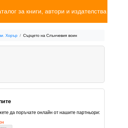
аталог за книги, автори и издателства
зи. Хорър
Сърцето на Слънчевия воин
пите
жете да поръчате онлайн от нашите партньори:
он
бими