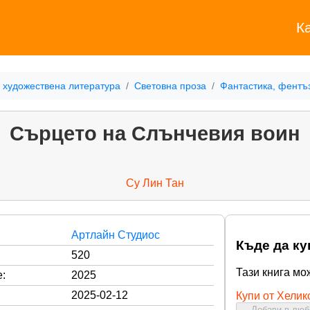
К
 художествена литература
Световна проза
Фантастика, фентъ
Сърцето на Слънчевия воин
Су Лин Тан
Артлайн Студиос
Къде да ку
520
Тази книга мо
:
2025
2025-02-12
Купи от Хелик
Добави в лю