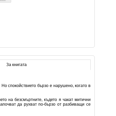
За книгата
Но спокойствието бързо е нарушено, когато в 
то на безсмъртните, където я чакат митични 
апочват да рухват по-бързо от разбиващи се 