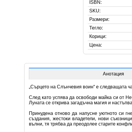
ISBN:
SKU:
Размери:
Тегло:
Корици:
Цена:
Анотация
„Сърцето на Слънчевия воин“ е следващата ча
След като успява да освободи майка си от Не
Луната се открива загадъчна магия и настъпв
Принудена отново да напусне уютното си гне
създания, жестоки владетели, нови съюзници
вълни, тя трябва да преодолее старите конфли