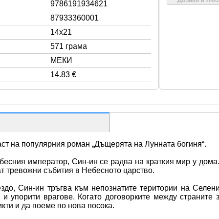
9786191934621
87933360001
14x21
571 грама
МЕКИ
14.83 €
ст на популярния роман „Дъщерята на Лунната богиня“.
бесния император, Син-ин се радва на краткия мир у дома. 
ат тревожни събития в Небесното царство.
здо, Син-ин тръгва към непознатите територии на Селение
 и упорити врагове. Когато договорките между страните з
кти и да поеме по нова посока.