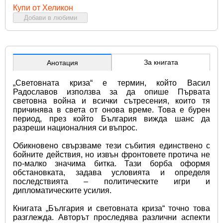
Купи от Хеликон
Добави в любими
За книгата
Анотация
„Световната криза“ е термин, който Васил 
Радославов използва за да опише Първата 
световна война и всички сътресения, които тя 
причинява в света от онова време. Това е бурен 
период, през който България вижда шанс да 
разреши националния си въпрос.
Обикновено свързваме тези събития единствено с 
бойните действия, но извън фронтовете протича не 
по-малко значима битка. Тази борба оформя 
обстановката, задава условията и определя 
последствията – политическите игри и 
дипломатическите усилия.
Книгата „България и световната криза“ точно това 
разглежда. Авторът проследява различни аспекти 