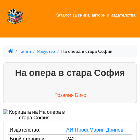
Каталог за книги, автори и издателства
Книги
Изкуство
На опера в стара София
На опера в стара София
Розалия Бикс
Издателство:
АИ Проф.Марин Дринов
Брой страници:
242