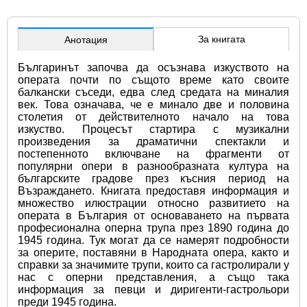
За книгата
Анотация
Българинът започва да осъзнава изкуството на 
операта почти по същото време като своите 
балкански съседи, едва след средата на миналия 
век. Това означава, че е минало две и половина 
столетия от действителното начало на това 
изкуство. Процесът стартира с музикални 
произведения за драматични спектакли и 
постепенното включване на фрагменти от 
популярни опери в разнообразната култура на 
българските градове през късния период на 
Възраждането. Книгата предоставя информация и 
множество илюстрации относно развитието на 
операта в България от основаването на първата 
професионална оперна трупа през 1890 година до 
1945 година. Тук могат да се намерят подробности 
за оперите, поставяни в Народната опера, както и 
справки за значимите трупи, които са гастролирали у 
нас с оперни представления, а също така 
информация за певци и диригенти-гастрольори 
преди 1945 година.