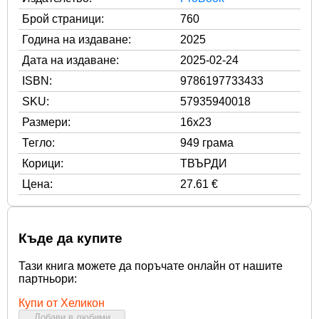
Брой страници:
760
Година на издаване:
2025
Дата на издаване:
2025-02-24
ISBN:
9786197733433
SKU:
57935940018
Размери:
16x23
Тегло:
949 грама
Корици:
ТВЪРДИ
Цена:
27.61 €
Къде да купите
Тази книга можете да поръчате онлайн от нашите
партньори:
Купи от Хеликон
Добави в любими