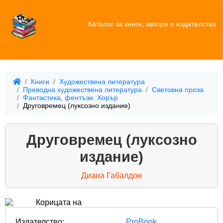
Каталог за книги, автори и издателства
Книги
Художествена литература
Преводна художествена литература
Световна проза
Фантастика, фентъзи. Хорър
Друговремец (луксозно издание)
Друговремец (луксозно
издание)
Диана Габалдон
Издателство:
ProBook