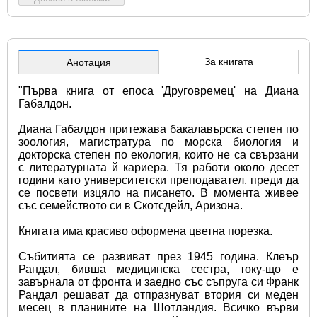
За книгата
Анотация
"Първа книга от епоса 'Друговремец' на Диана 
Габалдон.
Диана Габалдон притежава бакалавърска степен по 
зоология, магистратура по морска биология и 
докторска степен по екология, които не са свързани 
с литературната й кариера. Тя работи около десет 
години като университетски преподавател, преди да 
се посвети изцяло на писането. В момента живее 
със семейството си в Скотсдейл, Аризона.
Книгата има красиво оформена цветна порезка.
Събитията се развиват през 1945 година. Клеър 
Рандал, бивша медицинска сестра, току-що е 
завърнала от фронта и заедно със съпруга си Франк 
Рандал решават да отпразнуват втория си меден 
месец в планините на Шотландия. Всичко върви 