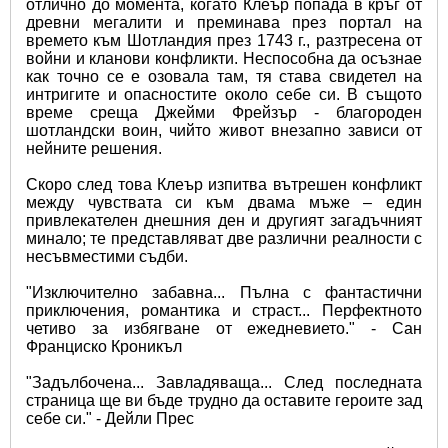
отлично до момента, когато Клеър попада в кръг от 
древни мегалити и преминава през портал на 
времето към Шотландия през 1743 г., разтресена от 
войни и кланови конфликти. Неспособна да осъзнае 
как точно се е озовала там, тя става свидетел на 
интригите и опасностите около себе си. В същото 
време среща Джейми Фрейзър - благороден 
шотландски воин, чийто живот внезапно зависи от 
нейните решения.
Скоро след това Клеър изпитва вътрешен конфликт 
между чувствата си към двама мъже – един 
привлекателен днешния ден и другият загадъчният 
минало; те представляват две различни реалности с 
несъвместими съдби.
"Изключително забавна... Пълна с фантастични 
приключения, романтика и страст... Перфектното 
четиво за избягване от ежедневието." - Сан 
Франциско Кроникъл
"Задълбочена... Завладяваща... След последната 
страница ще ви бъде трудно да оставите героите зад 
себе си." - Дейли Прес