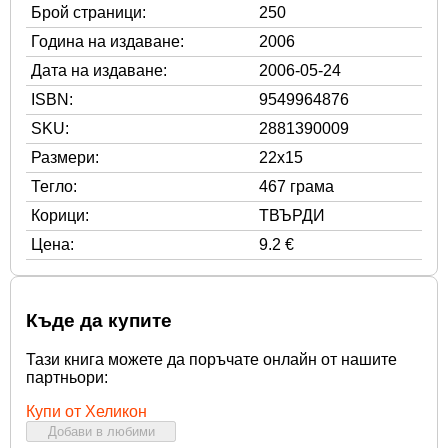
Брой страници:
250
Година на издаване:
2006
Дата на издаване:
2006-05-24
ISBN:
9549964876
SKU:
2881390009
Размери:
22x15
Тегло:
467 грама
Корици:
ТВЪРДИ
Цена:
9.2 €
Къде да купите
Тази книга можете да поръчате онлайн от нашите
партньори:
Купи от Хеликон
Добави в любими