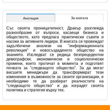
За книгата
Анотация
Със своята проницателност, Дракър разглежда 
разнообразие от въпроси, касаещи бизнеса и 
обществото, като предлага практически съвети и 
насоки за активните лидери. В книгата се провеждат 
задълбочени анализи на "информационната 
революция" и новосъздаденото общество на 
знанието. Изследват се редица безпрецедентни 
демографски, икономически и социологически 
промени, които протичат в момента и подготвят 
почвата за "следващото общество". За да могат 
висшите мениджъри да трансформират тези 
изменения в възможности за своите организации, е 
необходимо те да разберат реалностите на 
"следващото общество" и да изградят своята 
политика и стратегия върху тях.