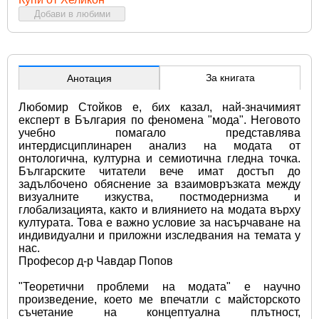
Добави в любими
За книгата
Анотация
Любомир Стойков е, бих казал, най-значимият 
експерт в България по феномена "мода". Неговото 
учебно помагало представлява 
интердисциплинарен анализ на модата от 
онтологична, културна и семиотична гледна точка. 
Българските читатели вече имат достъп до 
задълбочено обяснение за взаимовръзката между 
визуалните изкуства, постмодернизма и 
глобализацията, както и влиянието на модата върху 
културата. Това е важно условие за насърчаване на 
индивидуални и приложни изследвания на темата у 
нас.
Професор д-р Чавдар Попов
"Теоретични проблеми на модата" е научно 
произведение, което ме впечатли с майсторското 
съчетание на концептуална плътност, 