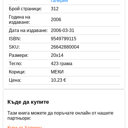
галерия
Брой страници:
312
Година на
2006
издаване:
Дата на издаване:
2006-03-31
ISBN:
9549799115
SKU:
26642880004
Размери:
20x14
Тегло:
423 грама
Корици:
МЕКИ
Цена:
10.23 €
Къде да купите
Тази книга можете да поръчате онлайн от нашите
партньори:
Купи от Хеликон