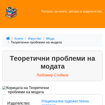
Каталог за книги, автори и издателства
Книги
Изкуство
Мода
Теоретични проблеми на модата
Теоретични проблеми на
модата
Любомир Стойков
Национална художествена
Издателство: