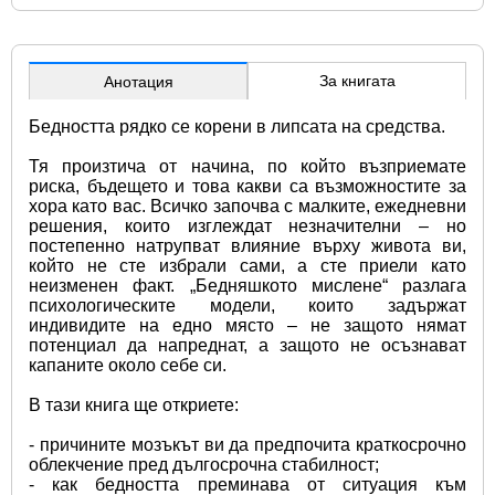
За книгата
Анотация
Бедността рядко се корени в липсата на средства.
Тя произтича от начина, по който възприемате 
риска, бъдещето и това какви са възможностите за 
хора като вас. Всичко започва с малките, ежедневни 
решения, които изглеждат незначителни – но 
постепенно натрупват влияние върху живота ви, 
който не сте избрали сами, а сте приели като 
неизменен факт. „Бедняшкото мислене“ разлага 
психологическите модели, които задържат 
индивидите на едно място – не защото нямат 
потенциал да напреднат, а защото не осъзнават 
капаните около себе си.
В тази книга ще откриете:
- причините мозъкът ви да предпочита краткосрочно 
облекчение пред дългосрочна стабилност;
- как бедността преминава от ситуация към 