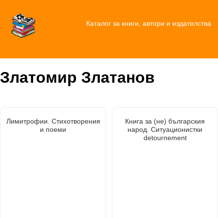
Каталог за книги, автори и издателства
Златомир Златанов
Лимитрофии. Стихотворения
Книга за (не) българския
и поеми
народ. Ситуационистки
detournement