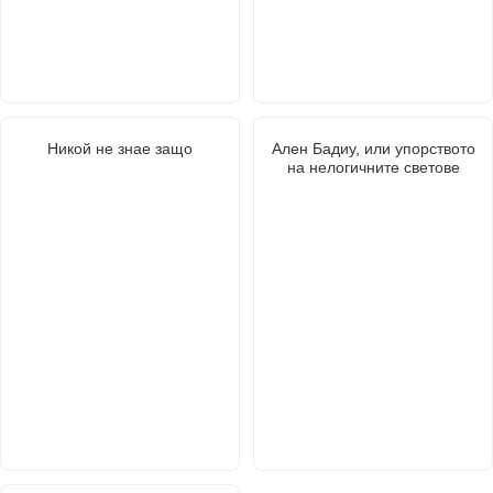
Никой не знае защо
Ален Бадиу, или упорството
на нелогичните светове