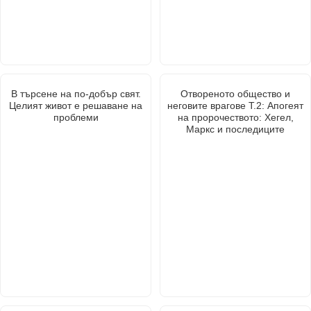
В търсене на по-добър свят.
Отвореното общество и
Целият живот е решаване на
неговите врагове Т.2: Апогеят
проблеми
на пророчеството: Хегел,
Маркс и последиците