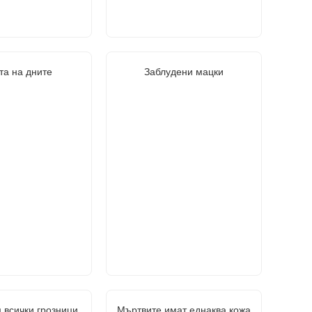
та на дните
Заблудени мацки
 всички грозници
Мъртвите имат еднаква кожа