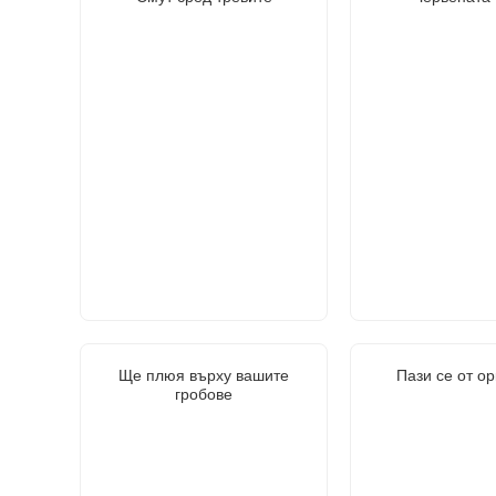
Ще плюя върху вашите
Пази се от о
гробове