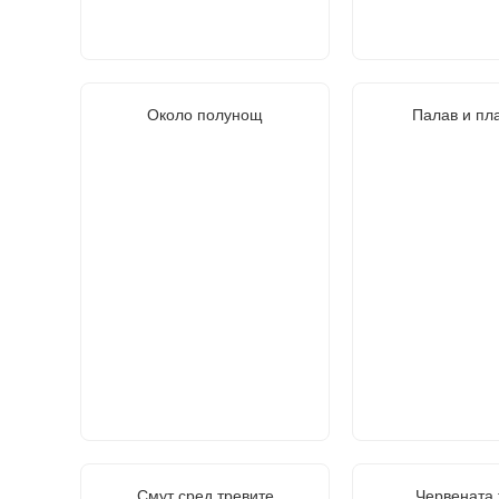
Около полунощ
Палав и пл
Смут сред тревите
Червената 