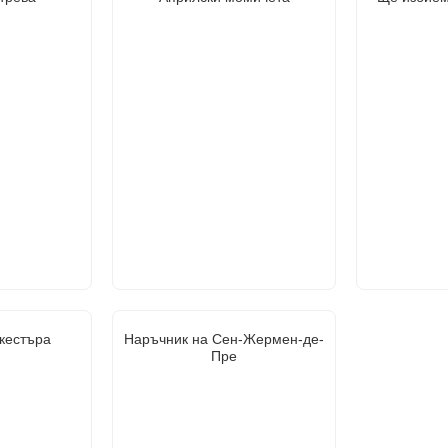
ркестъра
Наръчник на Сен-Жермен-де-
Пре