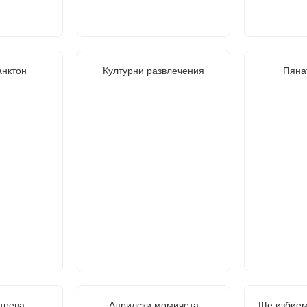
анктон
Културни развлечения
Пяна
трева
Априлски момичета
Ще избием