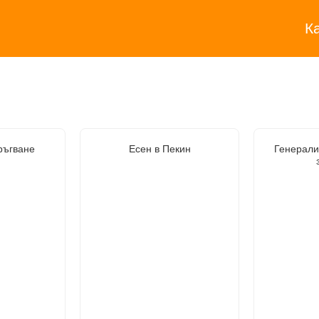
К
ръгване
Есен в Пекин
Генерали