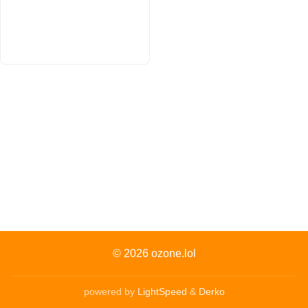
© 2026
ozone.lol
powered by
LightSpeed
&
Derko