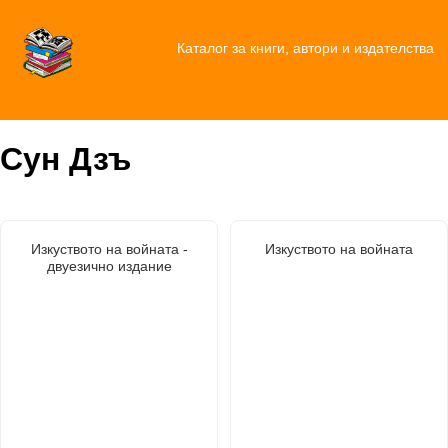
Каталог за книги, автори и издателства
Сун Дзъ
Изкуството на войната -
Изкуството на войната
двуезично издание