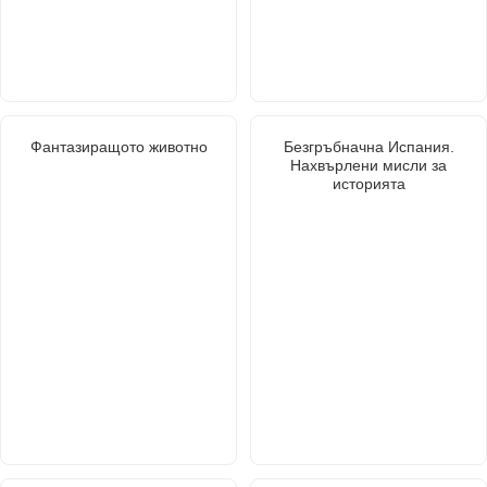
Фантазиращото животно
Безгръбначна Испания.
Нахвърлени мисли за
историята