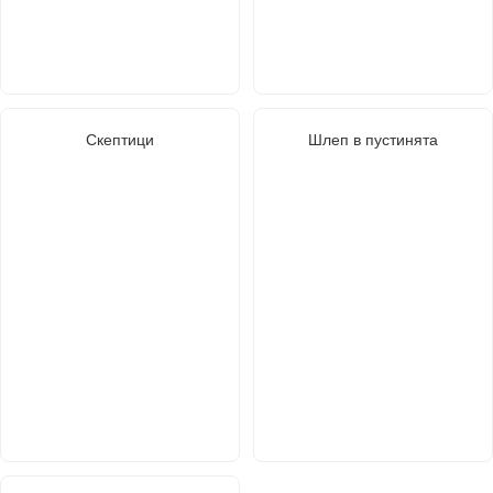
Скептици
Шлеп в пустинята