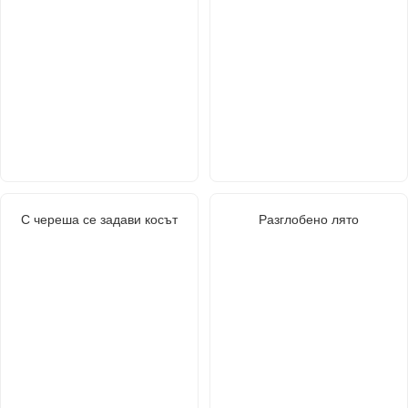
С череша се задави косът
Разглобено лято