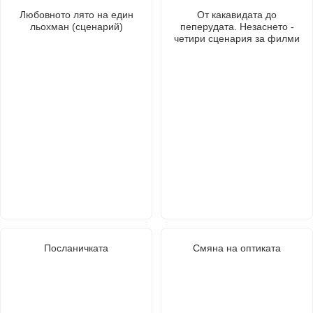
Любовното лято на един
От какавидата до
льохман (сценарий)
пеперудата. Незаснето -
четири сценария за филми
Посланичката
Смяна на оптиката