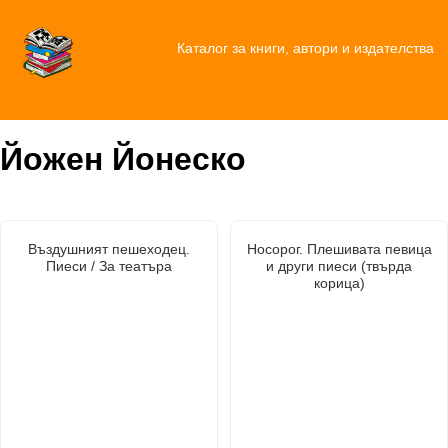
Каталог за книги, автори и издателства
Йожен Йонеско
Въздушният пешеходец.
Носорог. Плешивата певица
Пиеси / За театъра
и други пиеси (твърда
корица)