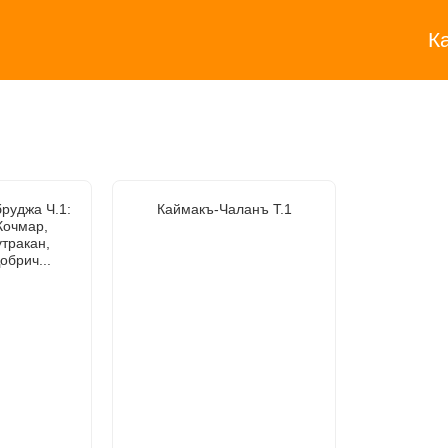
К
руджа Ч.1:
Каймакъ-Чаланъ Т.1
Кочмар,
утракан,
обрич...