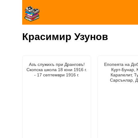
Красимир Узунов
Азъ служихъ при Дранговъ!
Епопеята на Доб
Скопска школа 18 юни 1916 г.
Курт-Бунар, 
- 17 септември 1916 г.
Карапелит, Т
Сарсънлар, Д