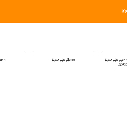
К
зин
Дао Дъ Дзин
Дао Дъ дзин
доб