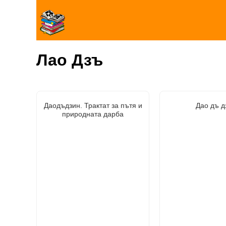
Лао Дзъ
Даодъдзин. Трактат за пътя и
Дао дъ д
природната дарба